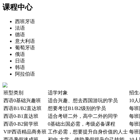
课程中心
西班牙语
法语
德语
意大利语
葡萄牙语
俄语
日语
韩语
阿拉伯语
班型类别
适学对象
招生
西语0基础兴趣班
适合兴趣、想去西国游玩的学员
10
西语B1/B2直达班
想要考过B1/B2级别的学员
每班
西语0-B1直达班
适合考研二外，高中二外的同学
每班
西语0-B2留学班
0基础出国必需，考级必备课程
每班
VIP西语精品商务班
工作必需，想要提升自身价值的人士
每班
西语暑假速成班
初中-大学，借助暑假提升自己技能
10