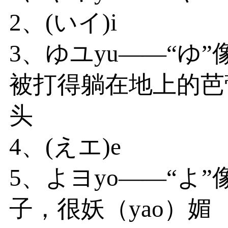
2、(いイ)i
3、ゆユyu——“ゆ
被打得躺在地上的芭
头
4、(えエ)e
5、よヨyo——“よ
子，很妖（yao）媚