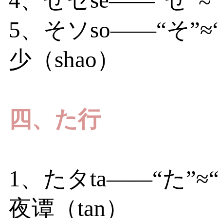
4、せセse——“せ”
5、そソso——“そ”
少（shao）
四、た行
1、たタta——“た
夜谭（tan）