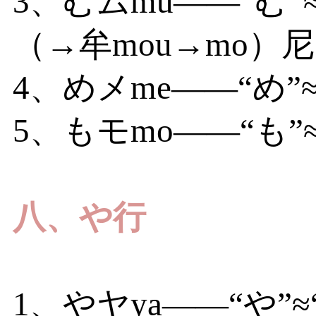
3、むムmu——“む”
（→牟mou→mo）
4、めメme——“め”
5、もモmo——“も”≈
八、や行
1、やヤya——“や”≈