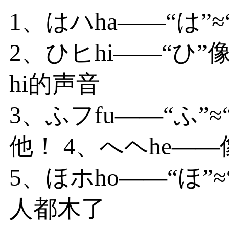
1、はハha——“は”
2、ひヒhi——“ひ
hi的声音
3、ふフfu——“ふ”
他！ 4、へヘhe——
5、ほホho——“ほ”≈
人都木了