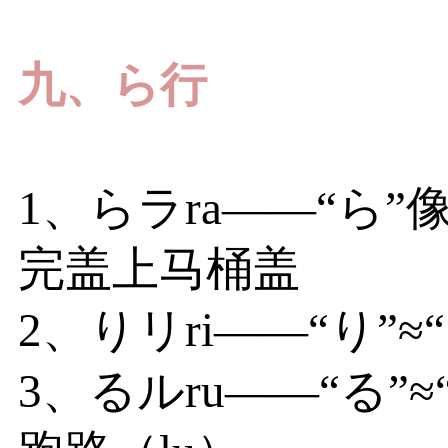
九、ら行
1、らラra——“ら
完盖上马桶盖
2、りリri——“り”≈“
3、るルru——“る”