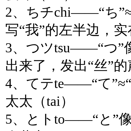
2、ちチchi——“ち
写“我”的左半边，实
3、つツtsu——“
出来了，发出“丝”
4、てテte——“て”
太太（tai）
5、とトto——“