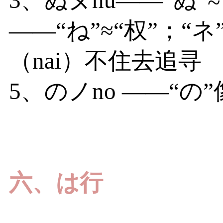
3、ぬヌnu——“ぬ”≈
——“ね”≈“权”；“
（nai）不住去追寻
5、のノno ——“の
六、は行