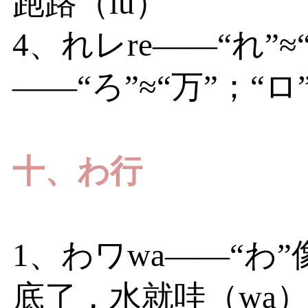
跑路（lu）
4、れレre——“れ”≈
——“ろ”≈“万”；“
十、わ行
1、わワwa——“わ
底了，水就哇（wa