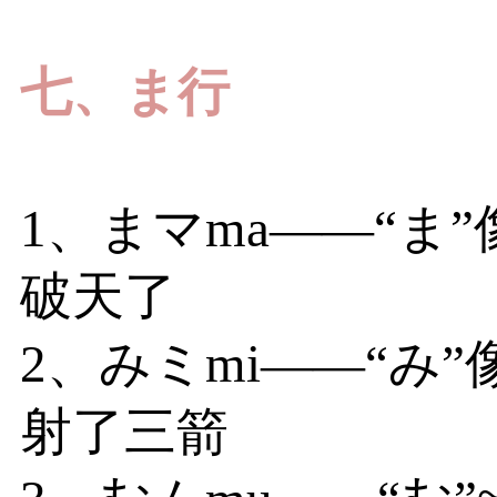
七、ま行
1、まマma——“ま”
破天了
2、みミmi——“み
射了三箭