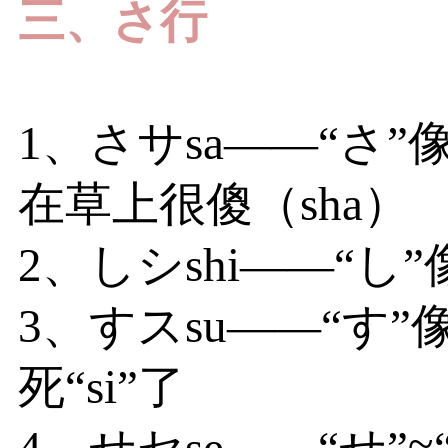
三、さ行
1、さサsa——“さ
在草上很傻（sha）
2、しシshi——“
3、すスsu——“す
死“si”了