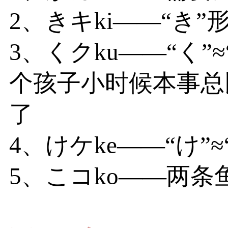
2、きキki——“き
3、くクku——“く”
个孩子小时候本事总
了
4、けケke——“け”
5、こコko——两条