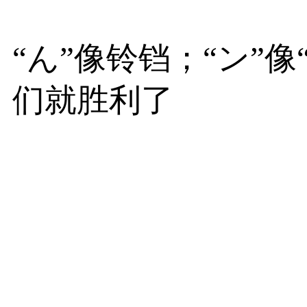
“ん”像铃铛；“ン”
们就胜利了