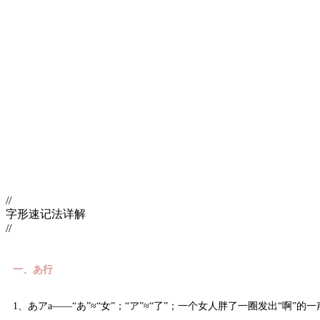
//
字形速记法详解
//
一、あ行
1、あアa——“あ”≈“女”；“ア”≈“了”；一个女人胖了一圈发出“啊”的