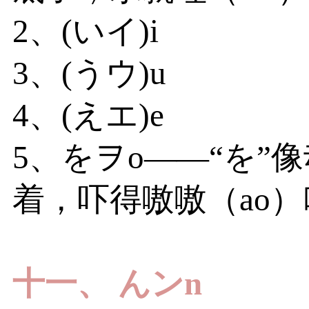
2、(いイ)i
3、(うウ)u
4、(えエ)e
5、をヲo——“を
着，吓得嗷嗷（ao
十一、
んンn