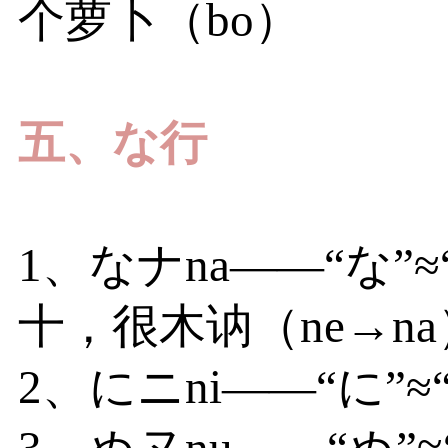
个萝卜（bo）
五、な行
1、なナna——“な”
十，很木讷（ne→n
2、にニni——“に