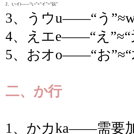
2、いイi——“い”+“イ”=“以”
3、うウu——“う”≈w
4、えエe——“え”≈
5、おオo——“お”
二、か行
1、かカka——需