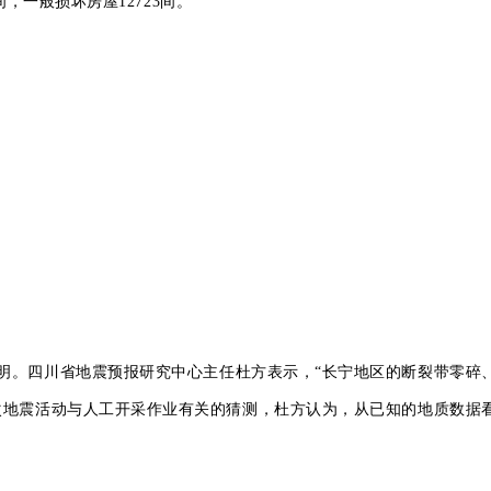
间，一般损坏房屋12723间。
明。四川省
地震
预报研究中心主任杜方表示，
“长宁地区的断裂带零碎
次
地震
活动与人工开采作业有关的猜测，杜方认为，从已知的地质数据