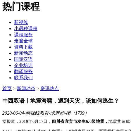
热门课程
新视线
小语种课程
课程服务
走遍全球
资料下载
新闻动态
国际汉语
企业培训
翻译服务
联系我们
首页
>
新闻动态
>
资讯热点
中西双语丨地震海啸，遇到天灾，该如何逃生？
2020-06-04
-新视线教育-米老师-阅（1739）
据报道，2019年6月17日，
四川省宜宾市发生
6.0
级地震
，
地震
共造成