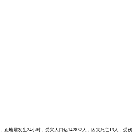
，
距地震发生24小时
，受灾人口达
142832人，因灾死亡13人，受伤