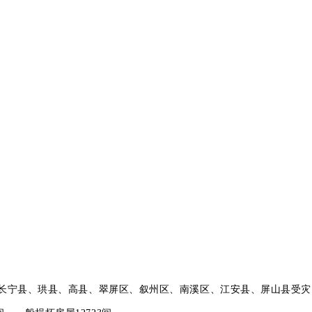
长宁县、珙县、高县、翠屏区、叙州区、南溪区、江安县、屏山县受灾