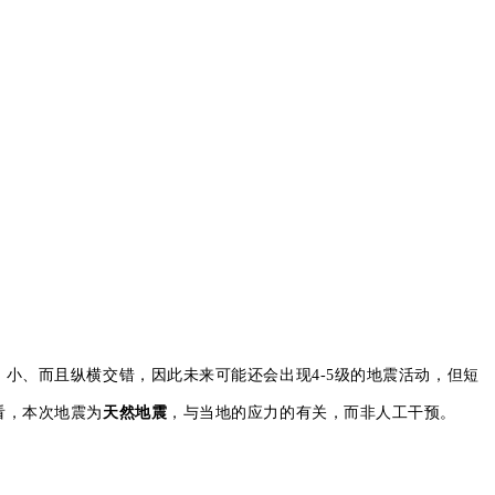
、小、而且纵横交错，因此未来可能还会出现4-5级的
地震
活动，但短
看，本次
地震
为
天然
地震
，与当地的应力的有关，而非人工干预。