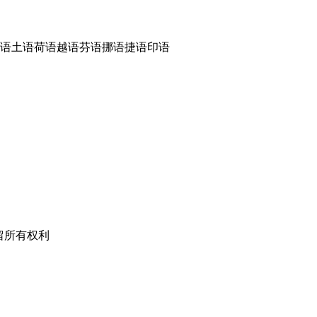
语
土语
荷语
越语
芬语
挪语
捷语
印语
有，并保留所有权利
20号