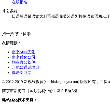
在线报名
其它课程
日语
韩语
希语
意大利语
俄语
葡萄牙语
阿拉伯语
泰语
西班牙
扫一扫·掌上留学
友情链接：
南京SEO优化
南京优化公司
物业办公软件
合肥普通话培训
俄语学习网
© 2012-2019 新视线教育(xinshixianjiaoyu.com) 版权所
南京市新街口（国际贸易中心）新百B座8楼
苏ICP备 160011
建站优化技术支持：
南京天之涯网络（13851834829）