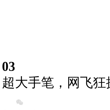
03
超大手笔，网飞狂掷