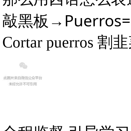
敲黑板→Puerros
Cortar puerros 割