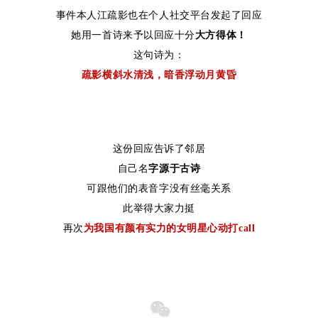
事件本人江疏影也在个人社交平台发起了回应
她用一首诗来予以回应十分
大方得体！
这句诗为：
疏影横斜水清浅，暗香浮动月黄昏
这份回应告诉了邻居
自己名
字源于古诗
可跟他们的表音字没有丝毫关系
此举得大家力挺
再次
为我国有颜有实力的女明星心动打call