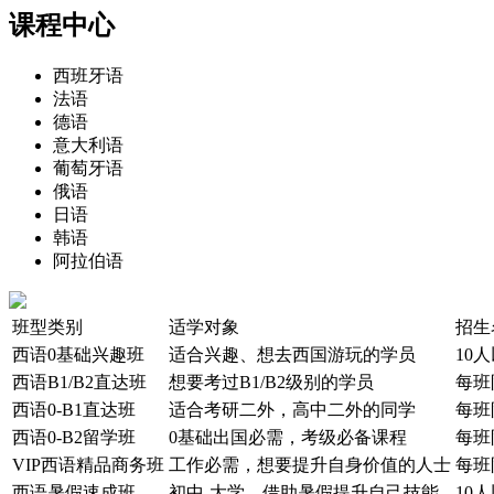
课程中心
西班牙语
法语
德语
意大利语
葡萄牙语
俄语
日语
韩语
阿拉伯语
班型类别
适学对象
招生
西语0基础兴趣班
适合兴趣、想去西国游玩的学员
10
西语B1/B2直达班
想要考过B1/B2级别的学员
每班
西语0-B1直达班
适合考研二外，高中二外的同学
每班
西语0-B2留学班
0基础出国必需，考级必备课程
每班
VIP西语精品商务班
工作必需，想要提升自身价值的人士
每班
西语暑假速成班
初中-大学，借助暑假提升自己技能
10